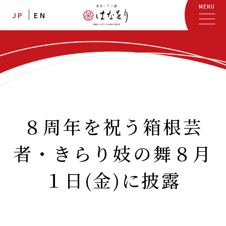
MENU
JP
EN
８周年を祝う箱根芸
者・きらり妓の舞８月
１日(金)に披露