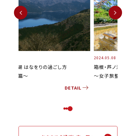
2024.05.08
2026.06
箱根・芦ノ湖 はなをりの過ごし方
箱根・
〜女子旅整う篇〜
〜わた
AIL
DETAIL