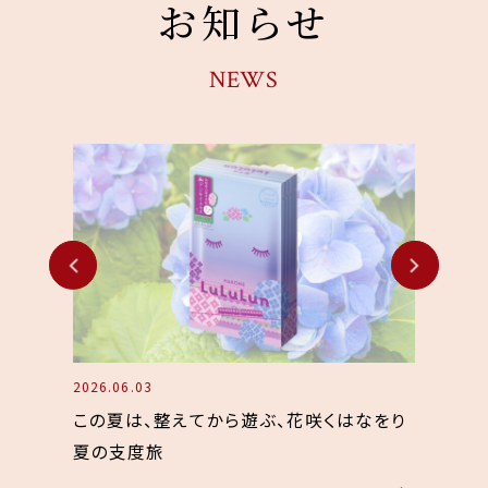
お知らせ
NEWS
2026.06.01
2026.05
はなをり
「アート・文化も、景色・グルメも」かわいい
『Ser
であふれる 箱根へ。‟かわいい“も旅するは
202
こねプラン販売
を、日