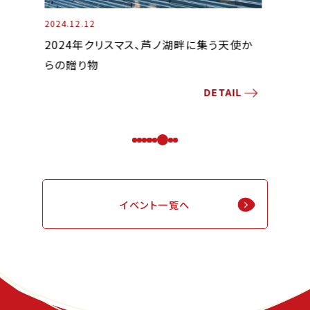
2024.09.09
2024.07
天使か
湖畔にキラキラ輝くクリスタルガラスのスス
花咲く
客様と
芦ノ湖を望むはなをりでしか見られない秋
記念日
AIL
DETAIL
のイマーシブスポット
イベント一覧へ