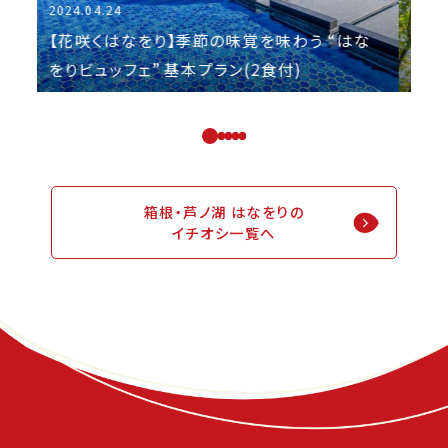
2026.07.25
2
な
【秋麗イチオシ】“はなをり“から行く箱根三社
参りプラン2026秋（2食付）
箱根・芦ノ湖 はなをりの
イチオシ一覧へ