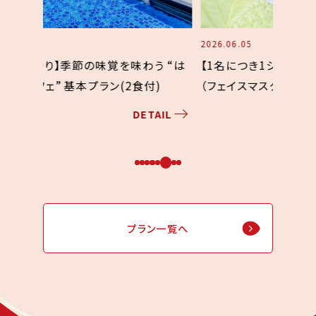
2026.06.05
2024.05
う “は
【1名につき1シート】箱根ルルルン アジサイ
【はな
)
（フェイスマスク）付プラン（2食付）
のご予
（2食付
AIL
DETAIL
プラン一覧へ