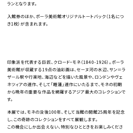
ランとなります。
入館券のほか、ポーラ美術館オリジナルトートバック（1名につ
き1枚）が含まれます。
印象派を代表する巨匠、クロード・モネ（1840-1926）。ポーラ
美術館が収蔵する19点の油彩画は、セーヌ河の水辺、サン＝ラ
ザール駅や行楽地、海辺などを描いた風景や、ロンドンやヴェ
ネツィアの連作、そして「睡蓮」連作にいたるまで、モネの初期
から晩年の重要な作品を網羅するアジア最大のコレクションで
す。
本展では、モネの没後100年、そして当館の開館25周年を記念
し、この奇跡のコレクションをすべて展観します。
この機会にしか出会えない、特別なひとときをお楽しみくださ