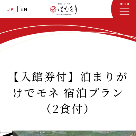
MENU
JP
EN
【入館券付】泊まりが
けでモネ 宿泊プラン
（2食付）