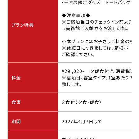
・モネ展限定グッズ トートバッグ（1
◆注意事項◆
※ご宿泊当日のチェックイン前より当
プラン特典
ラ美術館ご入館券をお渡し可能。
※本プランにはお子さまご料金の設定
※休館日につきましては、箱根ポーラ
ご確認ください。
¥29 ,020~ 夕朝食付き、消費税込
料金
※宿泊日、客室タイプ、1室あたりの
動します。
食事
２食付（夕食・朝食）
期間
2027年4月7日まで