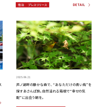
DETAIL
宿泊
プレスリリース
2025.06.21
ス
芦ノ湖畔の静かな森で、 “あなただけの青い鳥”を
探すあさんぽ旅。自然溢れる箱根で“幸せの気
配”に出会う朝を。