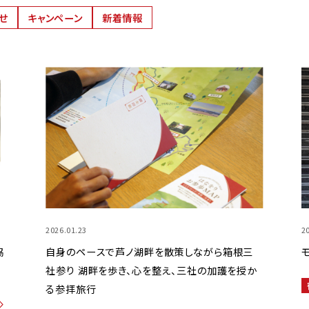
せ
キャンペーン
新着情報
2026.01.23
2
協
自身のペースで芦ノ湖畔を散策しながら箱根三
社参り 湖畔を歩き、心を整え、三社の加護を授か
る参拝旅行